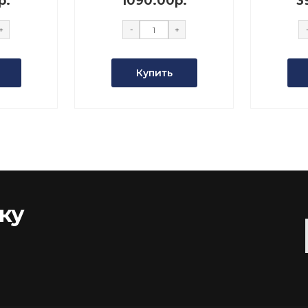
р.
1090.00р.
3
+
-
+
Купить
ку