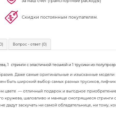
за наш счет (транспортные расходы)
Скидки постоянным покупателям.
0)
Вопрос - ответ (0)
ева, 1 стринги с эластичной тесьмой и 1 трусики из полупроз
бразия. Даже самые оригинальные и изысканные модели н
н быть широкий выбор самых разных трусиков, лифчико
ом цвете — отличный подарок и выгодное приобретение к
го кружева, шаловливо и маняще смотрящиеся стринги с
е дадут заскучать ни самой обладательнице, ни тому, ко