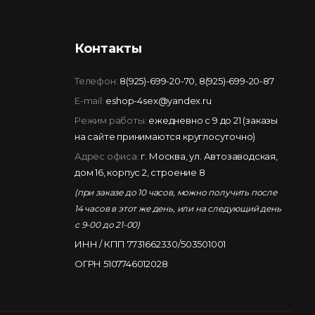
Контакты
Телефон:
8(925)-699-20-70
,
8(925)-699-20-87
E-mail:
eshop-4sex@yandex.ru
Режим работы:
ежедневно с 9 до 21 (заказы
на сайте принимаются круглосуточно)
Адрес офиса:
г. Москва, ул. Автозаводская,
дом 16, корпус 2, строение 8
(при заказе до 10 часов, можно получить после
14 часов в этот же день, или на следующий день
с 9-00 до 21-00)
ИНН / КПП 7731662330/503501001
ОГРН 5107746012028