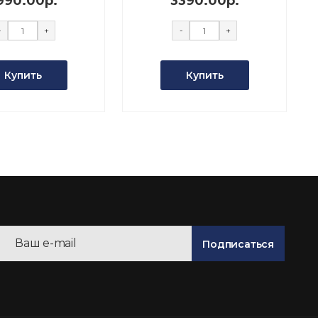
990.00р.
3390.00р.
-
+
-
+
Купить
Купить
Подписаться