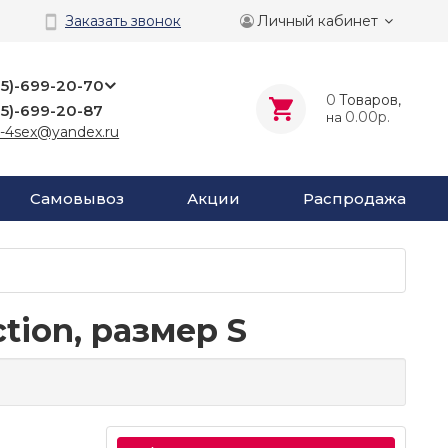
Личный кабинет
Заказать звонок
25)-699-20-70
0
Tоваров,
25)-699-20-87
0.00р.
на
-4sex@yandex.ru
Самовывоз
Акции
Распродажа
ction, размер S