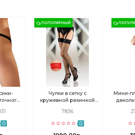
ПОПУЛЯРНЫЙ
ПОПУЛ
сики-
Чулки в сетку с
Мини-пл
еточного
кружевной резинкой
деколь
змер M
средней высоты,
откр
031
7836
2
(красный)
0
0