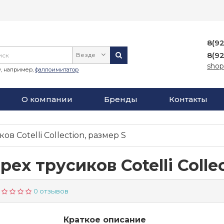
8(9
8(9
Везде
shop
, например,
фаллоимитатор
О компании
Бренды
Контакты
ов Cotelli Collection, размер S
ех трусиков Cotelli Colle
0 отзывов
Краткое описание