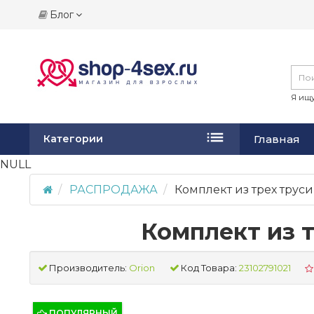
Блог
Я ищу
Главная
Категории
NULL
РАСПРОДАЖА
Комплект из трех трусик
Комплект из тр
Производитель:
Orion
Код Товара:
23102791021
ПОПУЛЯРНЫЙ