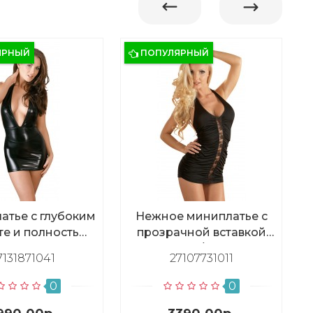
ЯРНЫЙ
ПОПУЛЯРНЫЙ
атье с глубоким
Нежное миниплатье с
те и полностью
прозрачной вставкой
ытой спиной,
X/S
7131871041
27107731011
размер L
0
0