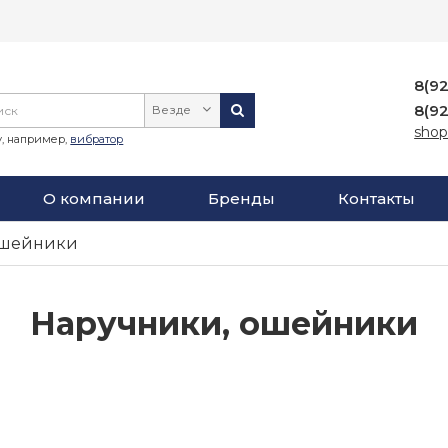
8(9
8(9
Везде
shop
, например,
вибратор
О компании
Бренды
Контакты
ошейники
Наручники, ошейники