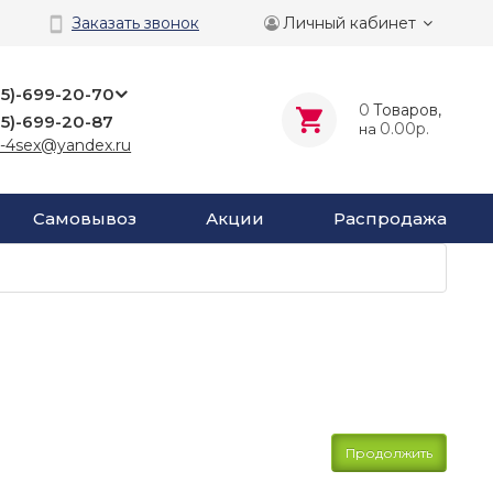
Личный кабинет
Заказать звонок
25)-699-20-70
0
Tоваров,
25)-699-20-87
0.00р.
на
-4sex@yandex.ru
Самовывоз
Акции
Распродажа
Продолжить