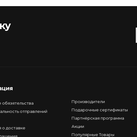
ку
ация
Производители
е обязятельства
Подарочные сертификаты
альность отправлений
Партнёрская программа
Акции
 о доставке
Популярные Товары
глашения