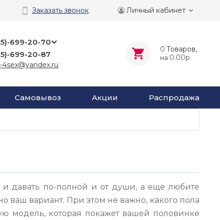
Личный кабинет
Заказать звонок
25)-699-20-70
0
Tоваров,
25)-699-20-87
0.00р.
на
-4sex@yandex.ru
Самовывоз
Акции
Распродажа
ы
о и давать по-полной и от души, а еще любите
о ваш вариант. При этом не важно, какого пола
ую модель, которая покажет вашей половинке