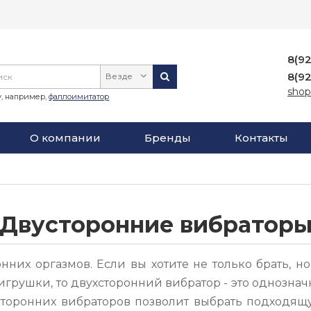
8(9
8(9
Везде
shop
, например,
фаллоимитатор
О компании
Бренды
Контакты
Двусторонние вибратор
них оргазмов. Если вы хотите не только брать, н
рушки, то двухсторонний вибратор - это однозначн
торонних вибраторов позволит выбрать подходящ