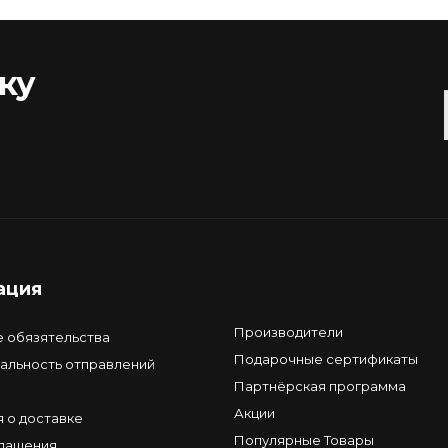
ку
ация
Производители
е обязятельства
Подарочные сертификаты
альность отправлений
Партнёрская программа
Акции
 о доставке
Популярные Товары
глашения