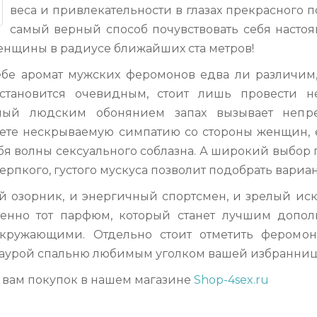
веса и привлекательности в глазах прекрасного
самый верный способ почувствовать себя насто
енщины в радиусе ближайших ста метров!
ебе аромат мужских феромонов едва ли различим,
тановится очевидным, стоит лишь провести н
мый людским обонянием запах вызывает непр
уете нескрываемую симпатию со стороны женщин, е
бя волны сексуального соблазна. А широкий выбор
терпкого, густого мускуса позволит подобрать вари
 озорник, и энергичный спортсмен, и зрелый иску
енно тот парфюм, который станет лучшим допо
кружающими. Отдельно стоит отметить феромон
аурой спальню любимым уголком вашей избранниц
 вам покупок в нашем магазине
Shop-4sex.ru