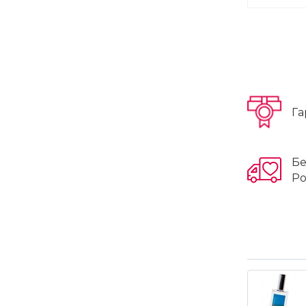
Га
Бе
Ро