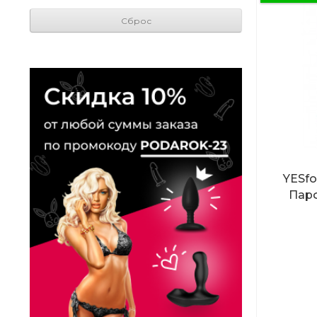
Сброс
YESf
Пар