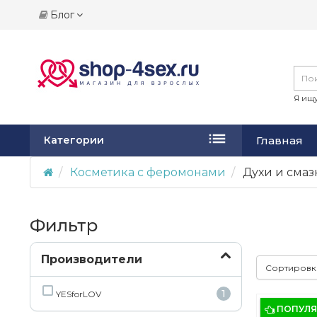
Блог
Я ищу
Главная
Категории
Косметика с феромонами
Духи и сма
Фильтр
Производители
Сортиров
1
YESforLOV
ПОПУЛ