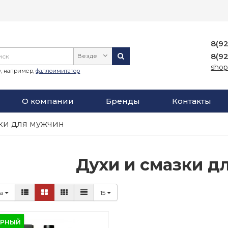
8(9
8(9
Везде
shop
, например,
фаллоимитатор
О компании
Бренды
Контакты
зки для мужчин
Духи и смазки д
ка
15
ЯРНЫЙ