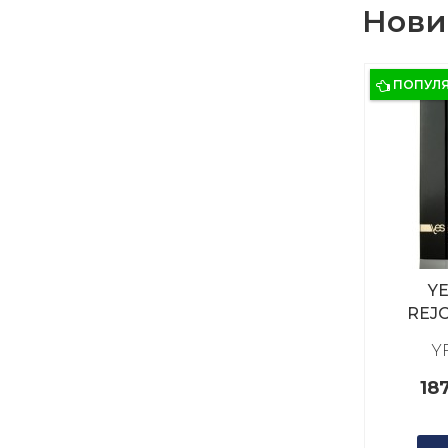
Нови
ПОПУЛ
YE
REJ
Парфю
Y
для м
18