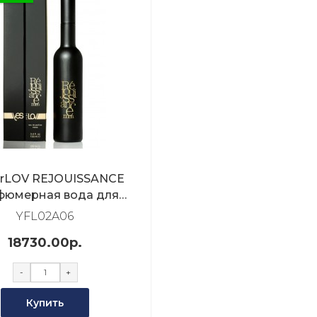
orLOV REJOUISSANCE
фюмерная вода для
мужчин 100мл
YFL02A06
18730.00р.
-
+
Купить