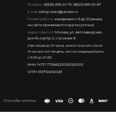
Телефон:
8(925)-699-20-70
,
8(925)-699-20-87
E-mail:
eshop-4sex@yandex.ru
Режим работы:
ежедневно с 9 до 21 (заказы
на сайте принимаются круглосуточно)
Адрес офиса:
г. Москва, ул. Автозаводская,
дом 16, корпус 2, строение 8
(при заказе до 10 часов, можно получить после
14 часов в этот же день, или на следующий день
с 9-00 до 21-00)
ИНН / КПП 7731662330/503501001
ОГРН 5107746012028
Способы оплаты: