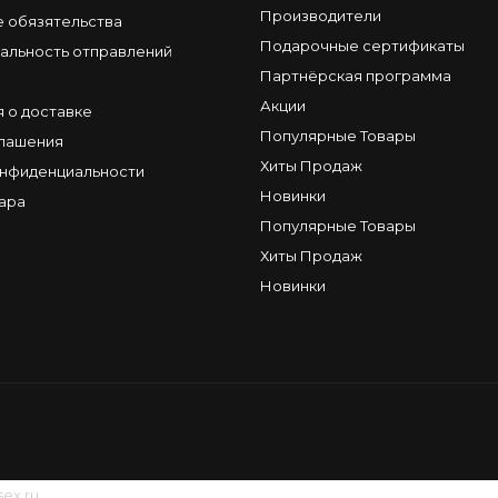
Производители
е обязятельства
Подарочные сертификаты
альность отправлений
Партнёрская программа
Акции
 о доставке
Популярные Товары
глашения
Хиты Продаж
онфиденциальности
Новинки
ара
Популярные Товары
Хиты Продаж
Новинки
sex.ru