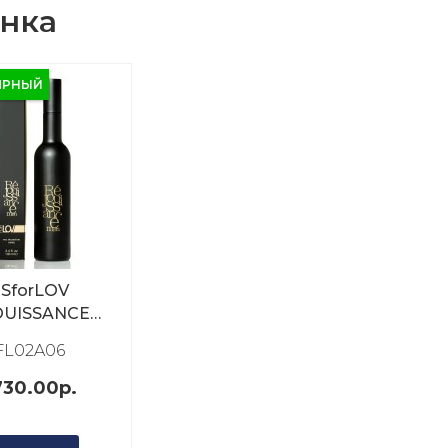
нка
ЯРНЫЙ
SforLOV
OUISSANCE
мерная вода
FL02A06
ужчин 100мл
730.00р.