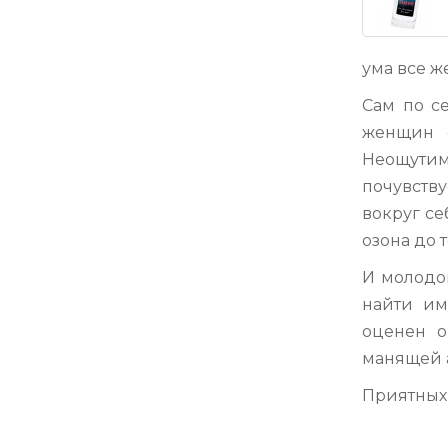
ума все ж
Сам по с
женщин с
Неощути
почувств
вокруг се
озона до 
И молодой
найти им
оценен о
манящей 
Приятных