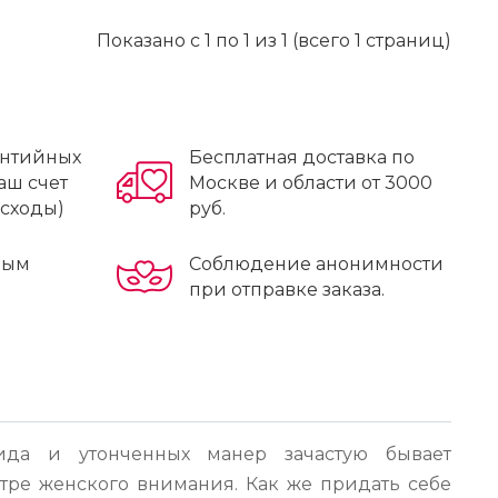
Показано с 1 по 1 из 1 (всего 1 страниц)
антийных
Бесплатная доставка по
аш счет
Москве и области от 3000
асходы)
руб.
ным
Соблюдение анонимности
при отправке заказа.
ида и утонченных манер зачастую бывает
ентре женского внимания. Как же придать себе