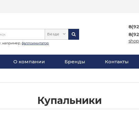
8(9
8(9
Везде
shop
, например,
фаллоимитатор
О компании
Бренды
Контакты
Купальники