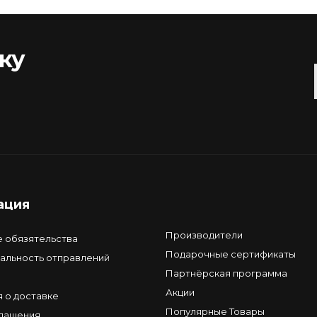
ку
ация
Производители
е обязятельства
Подарочные сертификаты
альность отправлений
Партнёрская программа
Акции
 о доставке
Популярные Товары
глашения