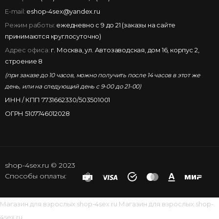
E-mail:
eshop-4sex@yandex.ru
Режим работы:
ежедневно с 9 до 21 (заказы на сайте
принимаются круглосуточно)
Адрес офиса:
г. Москва, ул. Автозаводская, дом 16, корпус 2,
строение 8
(при заказе до 10 часов, можно получить после 14 часов в этот же
день, или на следующий день с 9-00 до 21-00)
ИНН / КПП 7731662330/503501001
ОГРН 5107746012028
shop-4sex.ru © 2023
Способы оплаты:
Магазин для взрослых
shop-4sex.ru
Магазин для взрослых
shop-
4sex.ru