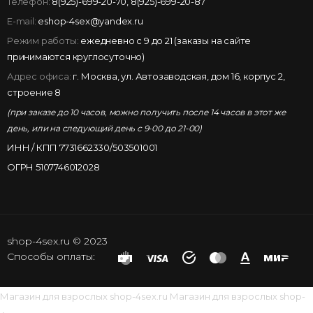
Телефон:
8(925)-699-20-70
,
8(925)-699-20-87
E-mail:
eshop-4sex@yandex.ru
Режим работы:
ежедневно с 9 до 21 (заказы на сайте
принимаются круглосуточно)
Адрес офиса:
г. Москва, ул. Автозаводская, дом 16, корпус 2,
строение 8
(при заказе до 10 часов, можно получить после 14 часов в этот же
день, или на следующий день с 9-00 до 21-00)
ИНН / КПП 7731662330/503501001
ОГРН 5107746012028
shop-4sex.ru © 2023
Способы оплаты:
Магазин для взрослых
shop-4sex.ru
Магазин для взрослых
shop-