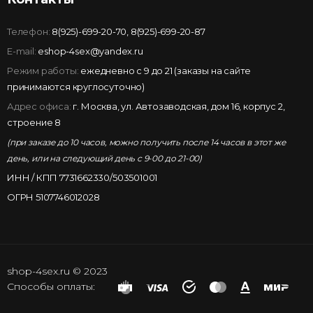
Телефон:
8(925)-699-20-70
,
8(925)-699-20-87
E-mail:
eshop-4sex@yandex.ru
Режим работы:
ежедневно с 9 до 21 (заказы на сайте
принимаются круглосуточно)
Адрес офиса:
г. Москва, ул. Автозаводская, дом 16, корпус 2,
строение 8
(при заказе до 10 часов, можно получить после 14 часов в этот же
день, или на следующий день с 9-00 до 21-00)
ИНН / КПП 7731662330/503501001
ОГРН 5107746012028
shop-4sex.ru © 2023
Способы оплаты: