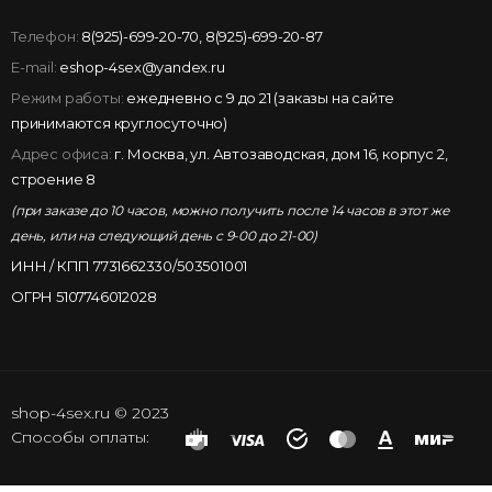
Телефон:
8(925)-699-20-70
,
8(925)-699-20-87
E-mail:
eshop-4sex@yandex.ru
Режим работы:
ежедневно с 9 до 21 (заказы на сайте
принимаются круглосуточно)
Адрес офиса:
г. Москва, ул. Автозаводская, дом 16, корпус 2,
строение 8
(при заказе до 10 часов, можно получить после 14 часов в этот же
день, или на следующий день с 9-00 до 21-00)
ИНН / КПП 7731662330/503501001
ОГРН 5107746012028
shop-4sex.ru © 2023
Способы оплаты: