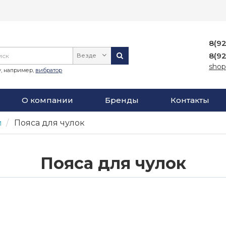
8(9
8(9
Везде
shop
, например,
вибратор
О компании
Бренды
Контакты
и
Пояса для чулок
Пояса для чулок