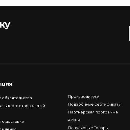
ку
ация
Производители
е обязятельства
Подарочные сертификаты
альность отправлений
Партнёрская программа
Акции
 о доставке
Популярные Товары
глашения