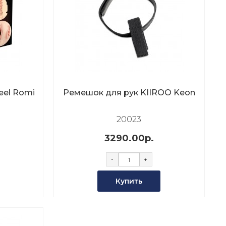
eel Romi
Ремешок для рук KIIROO Keon
20023
3290.00р.
-
+
Купить