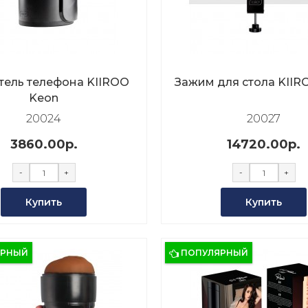
ель телефона KIIROO
Зажим для стола KIIR
Keon
20024
20027
3860.00р.
14720.00р.
-
+
-
+
Купить
Купить
ЯРНЫЙ
ПОПУЛЯРНЫЙ