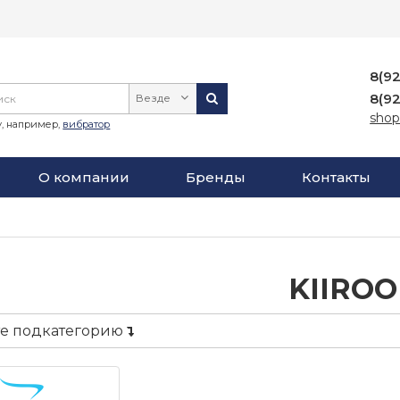
8(9
8(9
Везде
shop
, например,
вибратор
О компании
Бренды
Контакты
KIIROO
е подкатегорию