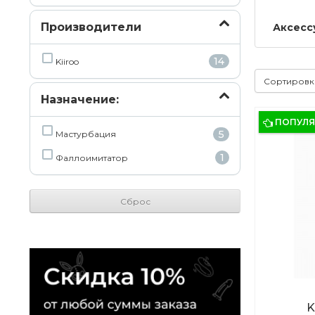
Производители
Аксесс
14
Kiiroo
Сортиров
Назначение:
ПОПУЛ
5
Мастурбация
1
Фаллоимитатор
Сброс
K