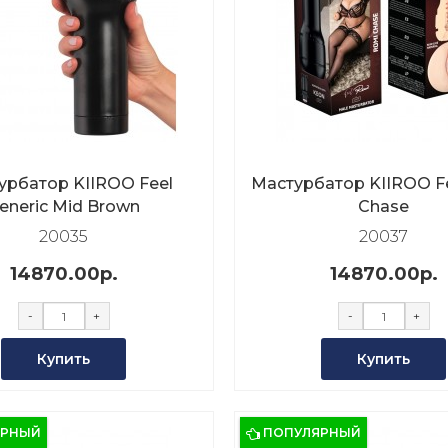
урбатор KIIROO Feel
Мастурбатор KIIROO F
eneric Mid Brown
Chase
20035
20037
14870.00р.
14870.00р.
-
+
-
+
Купить
Купить
ЯРНЫЙ
ПОПУЛЯРНЫЙ