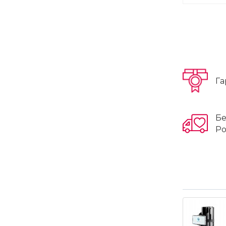
Га
Бе
Ро