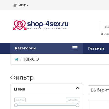
Блог
Я ищу
Главная
Категории
KIIROO
Фильтр
Цена
Выберит
3 290р.
32 030р.