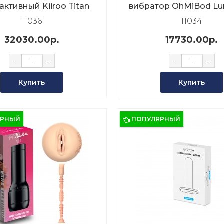
активный Kiiroo Titan
вибратор OhMiBod Lu
Kiiroo
11036
11034
32030.00р.
17730.00р.
-
+
-
+
Купить
Купить
ЯРНЫЙ
ПОПУЛЯРНЫЙ