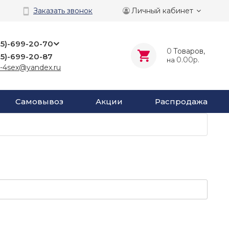
Личный кабинет
Заказать звонок
25)-699-20-70
0
Tоваров,
25)-699-20-87
0.00р.
на
-4sex@yandex.ru
Самовывоз
Акции
Распродажа