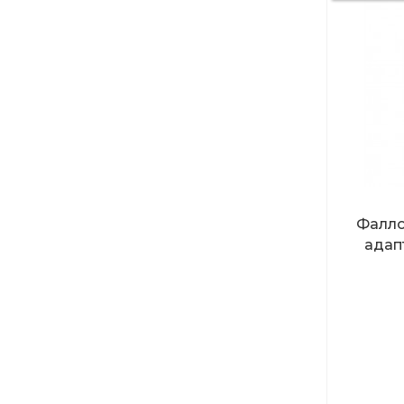
Фалло
адап