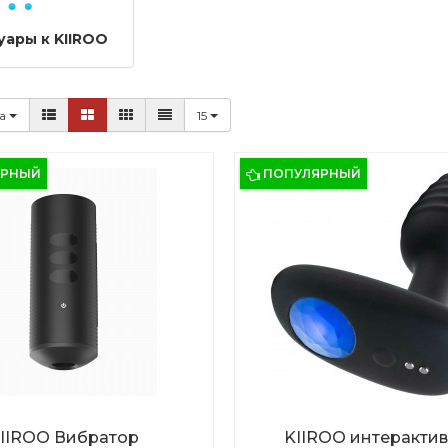
уары к KIIROO
ка
15
ЯРНЫЙ
ПОПУЛЯРНЫЙ
IIROO Вибратор
KIIROO интеракти