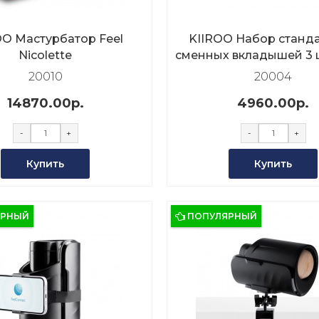
O Мастурбатор Feel
KIIROO Набор станд
Nicolette
сменных вкладышей 3 ш
Onyx2, Onyx+)
20010
20004
14870.00р.
4960.00р.
-
+
-
+
Купить
Купить
ЯРНЫЙ
ПОПУЛЯРНЫЙ