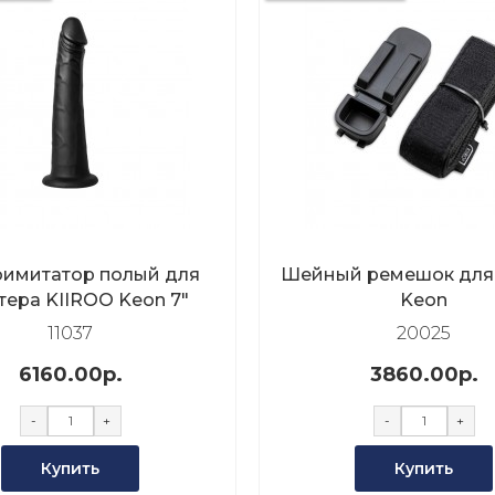
имитатор полый для
Шейный ремешок для
тера KIIROO Keon 7"
Keon
11037
20025
6160.00р.
3860.00р.
-
+
-
+
Купить
Купить