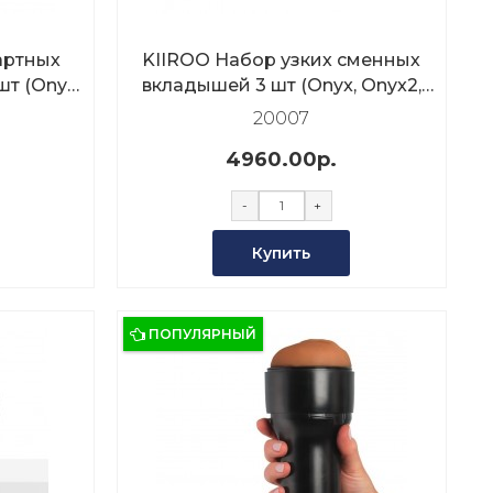
артных
KIIROO Набор узких сменных
т (Onyx,
вкладышей 3 шт (Onyx, Onyx2,
Onyx+)
20007
4960.00р.
-
+
Купить
ПОПУЛЯРНЫЙ