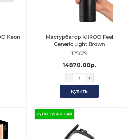
OO Keon
Мастурбатор KIIROO Feel
Generic Light Brown
125679
14870.00р.
-
+
Купить
ПОПУЛЯРНЫЙ