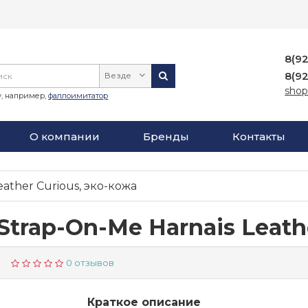
8(9
8(9
Везде
shop
, например,
фаллоимитатор
О компании
Бренды
Контакты
ather Curious, эко-кожа
trap-On-Me Harnais Leath
0 отзывов
Краткое описание