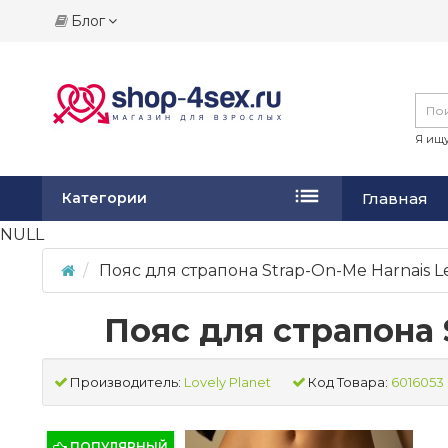
Блог
Я ищу
Главная
Категории
NULL
Пояс для страпона Strap-On-Me Harnais Le
Пояс для страпона S
Производитель:
Lovely Planet
Код Товара:
6016053
ПОПУЛЯРНЫЙ