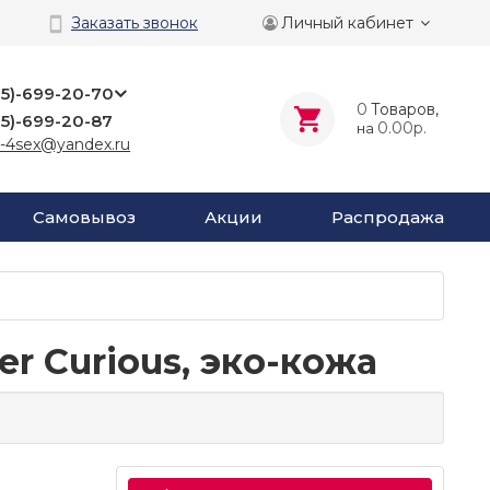
Личный кабинет
Заказать звонок
25)-699-20-70
0
Tоваров,
25)-699-20-87
0.00р.
на
-4sex@yandex.ru
Самовывоз
Акции
Распродажа
er Curious, эко-кожа