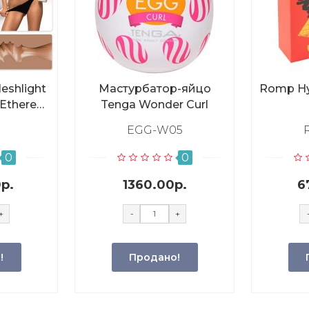
eshlight
Мастурбатор-яйцо
Romp Hy
 Ethereal,
Tenga Wonder Curl
EGG-W05
0
0
р.
1360.00р.
6
+
-
+
!
Продано!