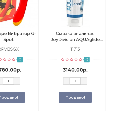
pe Вибратор G-
Смазка анальная
Spot
JoyDivision AQUAglide
на водной основе, 100
RPVBSGX
11713
мл
0
0
780.00р.
3140.00р.
-
+
-
+
Продано!
Продано!