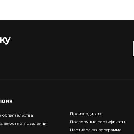
ку
ация
Производители
е обязятельства
Подарочные сертификаты
альность отправлений
Партнёрская программа