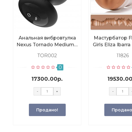
Анальная вибровтулка
Мастурбатор Fl
Nexus Tornado Medium с
Girls Eliza Ibarra
функцией вращения,
вагина
TOR002
11826
черная
0
17300.00р.
19530.00
-
+
-
Продано!
Продано