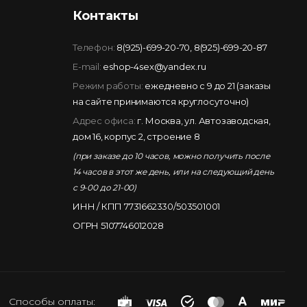
Контакты
Телефон:
8(925)-699-20-70
,
8(925)-699-20-87
E-mail:
eshop-4sex@yandex.ru
Режим работы:
ежедневно с 9 до 21 (заказы
на сайте принимаются круглосуточно)
Адрес офиса:
г. Москва, ул. Автозаводская,
дом 16, корпус 2, строение 8
(при заказе до 10 часов, можно получить после
14 часов в этот же день, или на следующий день
с 9-00 до 21-00)
ИНН / КПП 7731662330/503501001
ОГРН 5107746012028
Способы оплаты: