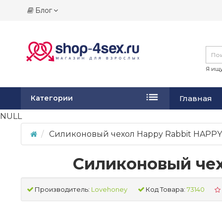
Блог
Я ищу
Главная
Категории
NULL
Силиконовый чехол Happy Rabbit HAPPY
Силиконовый чех
Производитель:
Lovehoney
Код Товара:
73140