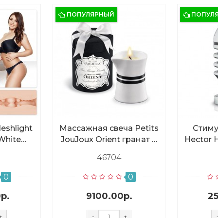
ПОПУЛЯРНЫЙ
ПОПУЛ
eshlight
Массажная свеча Petits
Стиму
 White
JouJoux Orient гранат и
Hector 
гина
перец, 190 гр.
(Ист
46704
при
о
0
0
р.
9100.00р.
2
+
-
+