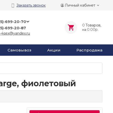
Личный кабинет
Заказать звонок
25)-699-20-70
0
Tоваров,
25)-699-20-87
0.00р.
на
-4sex@yandex.ru
Самовывоз
Акции
Распродажа
arge, фиолетовый