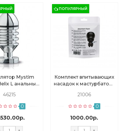
ЯРНЫЙ
ПОПУЛЯРНЫЙ
лятор Mystim
Комплект впитывающих
Helix L анальный
насадок к мастурбатору
-к импульсов
Kiiroo Powerblow
46215
21006
обретается
Absorbent Foam, 5 шт
тдельно)
0
0
5530.00р.
1000.00р.
-
+
-
+