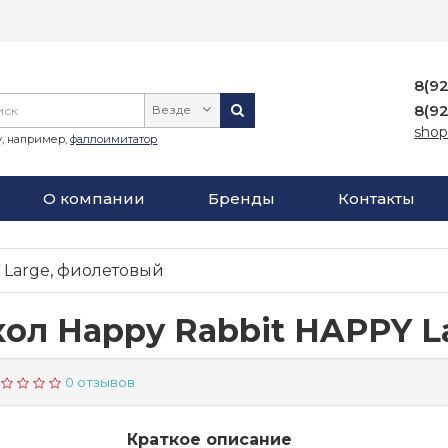
8(9
8(9
Везде
shop
, например,
фаллоимитатор
О компании
Бренды
Контакты
 Large, фиолетовый
ол Happy Rabbit HAPPY L
0 отзывов
Краткое описание