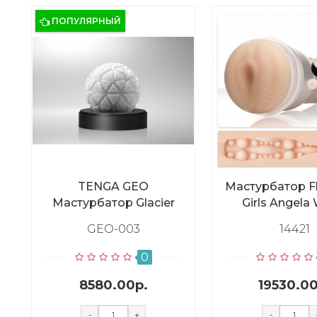
ПОПУЛЯРНЫЙ
TENGA GEO
Мастурбатор Fl
Мастурбатор Glacier
Girls Angela
Indulge, ва
GEO-003
14421
0
8580.00р.
19530.00
-
+
-