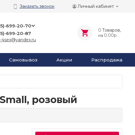
Личный кабинет
Заказать звонок
25)-699-20-70
0
Tоваров,
25)-699-20-87
0.00р.
на
-4sex@yandex.ru
Самовывоз
Акции
Распродажа
Small, розовый