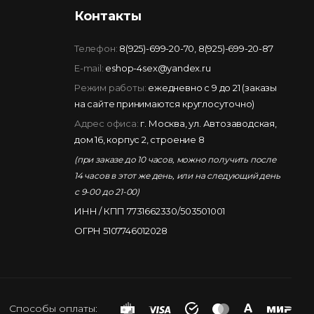
Контакты
Телефон:
8(925)-699-20-70
,
8(925)-699-20-87
E-mail:
eshop-4sex@yandex.ru
Режим работы:
ежедневно с 9 до 21 (заказы
на сайте принимаются круглосуточно)
Адрес офиса:
г. Москва, ул. Автозаводская,
дом 16, корпус 2, строение 8
(при заказе до 10 часов, можно получить после
14 часов в этот же день, или на следующий день
с 9-00 до 21-00)
ИНН / КПП 7731662330/503501001
ОГРН 5107746012028
Способы оплаты: