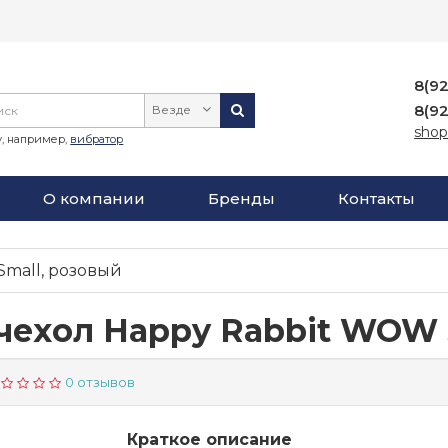
8(9
8(9
Везде
shop
, например,
вибратор
О компании
Бренды
Контакты
mall, розовый
ехол Happy Rabbit WOW 
0 отзывов
Краткое описание