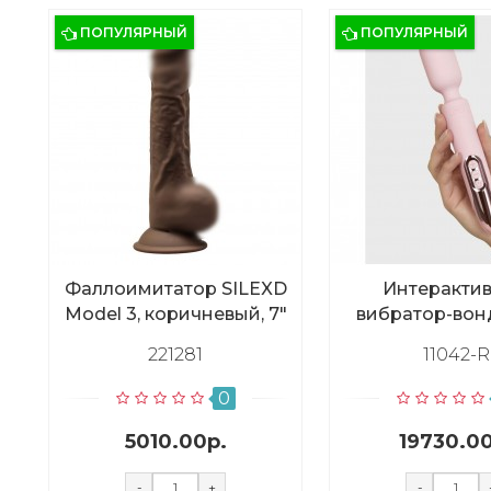
ПОПУЛЯРНЫЙ
ПОПУЛЯРНЫЙ
Фаллоимитатор SILEXD
Интеракти
Model 3, коричневый, 7"
вибратор-вонд
ProWan
221281
11042-R
0
5010.00р.
19730.00
-
+
-