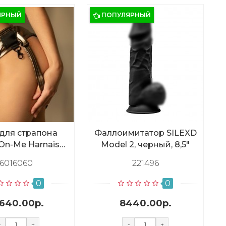
ЯРНЫЙ
ПОПУЛЯРНЫЙ
для страпона
Фаллоимитатор SILEXD
-On-Me Harnais
Model 2, черный, 8,5"
 Desirous, эко-
6016060
221496
кожа
0
0
640.00р.
8440.00р.
-
+
-
+