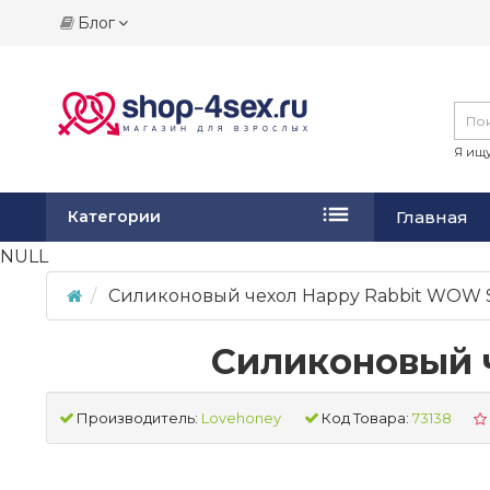
Блог
Я ищу
Главная
Категории
NULL
Силиконовый чехол Happy Rabbit WOW S
Силиконовый ч
Производитель:
Lovehoney
Код Товара:
73138