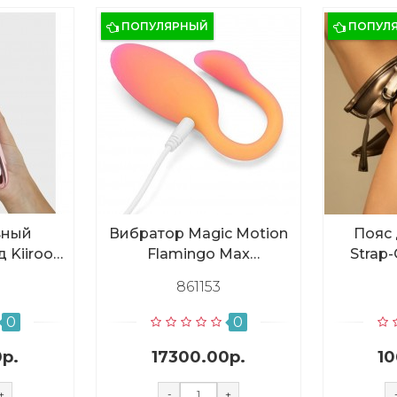
ПОПУЛЯРНЫЙ
ПОПУЛ
вный
Вибратор Magic Motion
Пояс 
 Kiiroo
Flamingo Max
Strap
d
оранжевый
Leather
861153
0
0
р.
17300.00р.
10
+
-
+