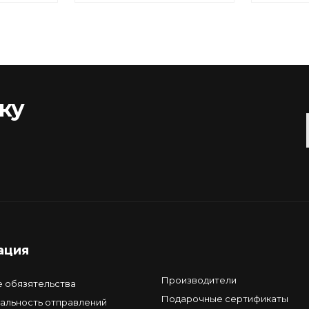
ку
ация
Производители
е обязятельства
Подарочные сертификаты
альность отправлений