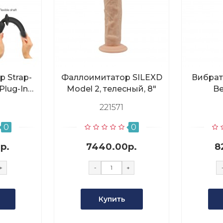
 Strap-
Фаллоимитатор SILEXD
Вибрат
Plug-In
Model 2, телесный, 8"
Be
черный S
221571
0
0
р.
7440.00р.
8
+
-
+
Купить