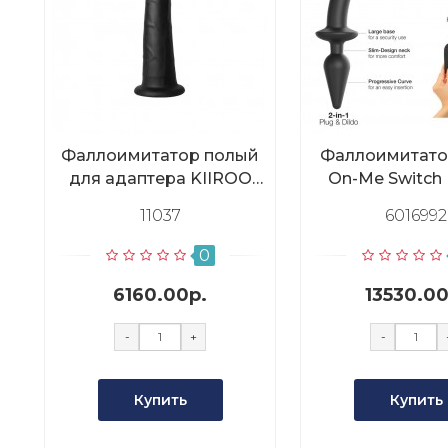
Фаллоимитатор полый
Фаллоимитатор
для адаптера KIIROO
On-Me Switch 
Keon 7"
Semi-Realistic 
11037
6016992
0
6160.00р.
13530.00
-
+
-
Купить
Купить