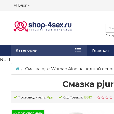
Блог
Я ищу
Главная
Категории
NULL
Смазка pjur Woman Aloe на водной основ
Смазка pju
Производитель:
Pjur
Код Товара:
13310
ПОПУЛЯРНЫЙ