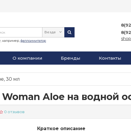
8(9
8(9
Везде
shop
, например,
фаллоимитатор
О компании
Бренды
Контакты
е, 30 мл
r Woman Aloe на водной ос
0 отзывов
Краткое описание