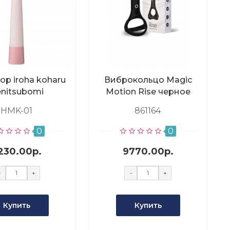
ор iroha koharu
Виброкольцо Magic
nitsubomi
Motion Rise черное
HMK-01
861164
0
0
230.00р.
9770.00р.
-
+
-
+
Купить
Купить