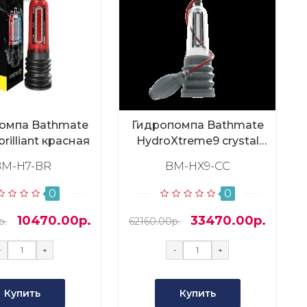
омпа Bathmate
Гидропомпа Bathmate
rilliant красная
HydroXtreme9 crystal
прозрачная
BM-H7-BR
BM-HX9-CC
0
0
10470.00р.
33470.00р.
р.
62160.00р.
-
+
-
+
Купить
Купить