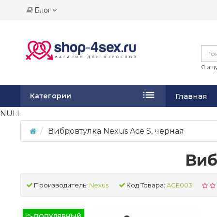
Блог
Я ищу
Главная
Категории
NULL
Вибровтулка Nexus Ace S, черная
Виб
Производитель:
Nexus
Код Товара:
ACE003
ПОПУЛЯРНЫЙ