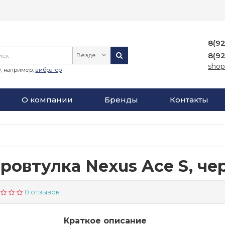
8(9
8(9
Везде
shop
, например,
вибратор
О компании
Бренды
Контакты
ровтулка Nexus Ace S, че
0 отзывов
Краткое описание