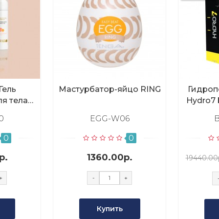
Гель
Мастурбатор-яйцо RING
Гидроп
я тела
Hydro7 b
ос 50мл
0
EGG-W06
0
0
р.
1360.00р.
19440.00
+
-
+
Купить