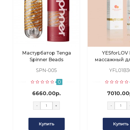
Мастурбатор Tenga
YESforLOV 
Spinner Beads
массажный дл
Персик-абрик
SPN-005
YFL01B3
0
6660.00р.
7010.00
-
+
-
Купить
Купить