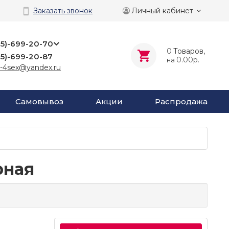
Личный кабинет
Заказать звонок
25)-699-20-70
0
Tоваров,
25)-699-20-87
0.00р.
на
-4sex@yandex.ru
Самовывоз
Акции
Распродажа
рная