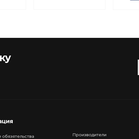
ку
ация
Производители
е обязятельства