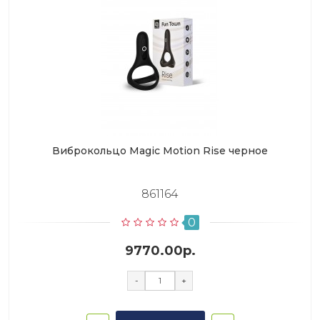
Виброкольцо Magic Motion Rise черное
861164
0
9770.00р.
-
+