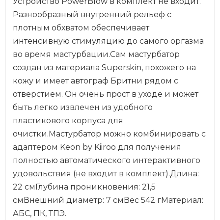
Устройство PowerBlow в комплект не входит.
Разнообразный внутренний рельеф с
плотным обхватом обеспечивает
интенсивную стимуляцию до самого оргазма
во время мастурбации.Сам мастурбатор
создан из материала Superskin, похожего на
кожу и имеет автограф Бритни рядом с
отверстием. Он очень прост в уходе и может
быть легко извлечен из удобного
пластикового корпуса для
очистки.Мастурбатор можно комбинировать с
адаптером Keon by Kiiroo для получения
полностью автоматического интерактивного
удовольствия (не входит в комплект).Длина:
22 смГлубина проникновения: 21,5
смВнешний диаметр: 7 смВес 542 гМатериал:
АБС, ПК, ТПЭ.