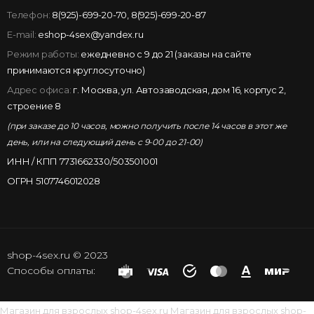
Телефон:
8(925)-699-20-70
,
8(925)-699-20-87
E-mail:
eshop-4sex@yandex.ru
Режим работы:
ежедневно с 9 до 21 (заказы на сайте
принимаются круглосуточно)
Адрес офиса:
г. Москва, ул. Автозаводская, дом 16, корпус 2,
строение 8
(при заказе до 10 часов, можно получить после 14 часов в этот же
день, или на следующий день с 9-00 до 21-00)
ИНН / КПП 7731662330/503501001
ОГРН 5107746012028
shop-4sex.ru © 2023
Способы оплаты:
Магазин для взрослых
shop-4sex.ru
Магазин для взрослых
shop-