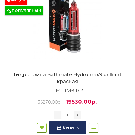
ПОПУЛЯРНЫЙ
Гидропомпа Bathmate Hydromax9 brilliant
красная
BM-HM9-BR
19530.00р.
36270.00р.
-
+
Купить