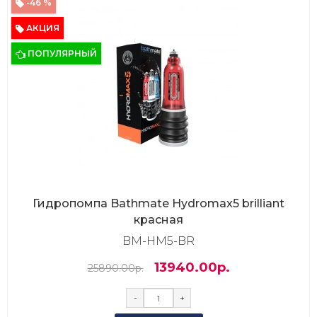
-46 %
АКЦИЯ
ПОПУЛЯРНЫЙ
Гидропомпа Bathmate Hydromax5 brilliant
красная
BM-HM5-BR
13940.00р.
25890.00р.
-
+