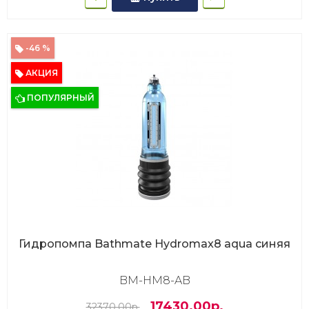
-46 %
АКЦИЯ
ПОПУЛЯРНЫЙ
Гидропомпа Bathmate Hydromax8 aqua синяя
BM-HM8-AB
17430.00р.
32370.00р.