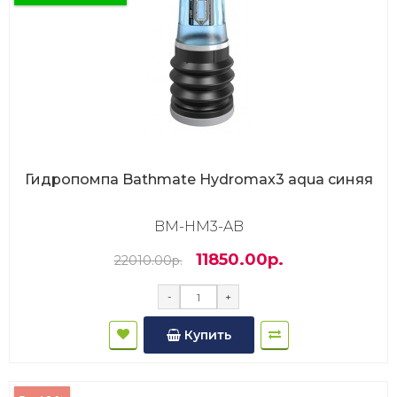
Гидропомпа Bathmate Hydromax3 aqua синяя
BM-HM3-AB
11850.00р.
22010.00р.
-
+
Купить