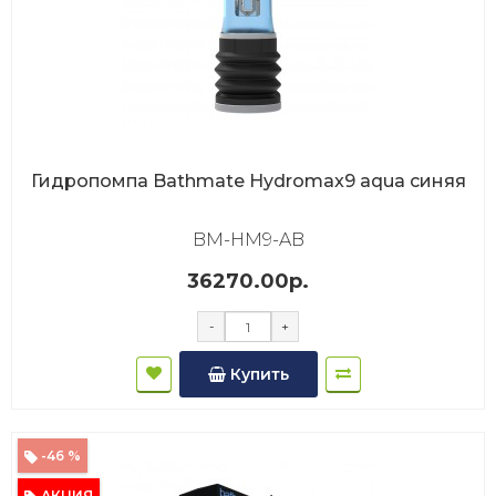
Гидропомпа Bathmate Hydromax9 aqua синяя
BM-HM9-AB
36270.00р.
-
+
Купить
-46 %
АКЦИЯ