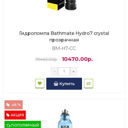
Гидропомпа Bathmate Hydro7 crystal
прозрачная
BM-H7-CC
10470.00р.
19440.00р.
-
+
Купить
-46 %
АКЦИЯ
ПОПУЛЯРНЫЙ