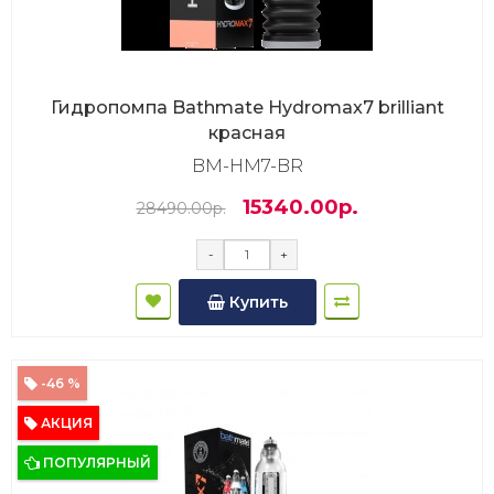
Гидропомпа Bathmate Hydromax7 brilliant
красная
BM-HM7-BR
15340.00р.
28490.00р.
-
+
Купить
-46 %
АКЦИЯ
ПОПУЛЯРНЫЙ