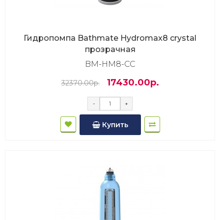
Гидропомпа Bathmate Hydromax8 crystal
прозрачная
BM-HM8-CC
17430.00р.
32370.00р.
-
+
Купить