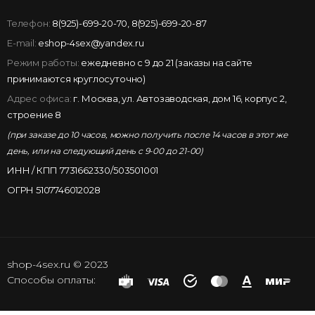
Телефон:
8(925)-699-20-70
,
8(925)-699-20-87
E-mail:
eshop-4sex@yandex.ru
Режим работы:
ежедневно с 9 до 21 (заказы на сайте
принимаются круглосуточно)
Адрес офиса:
г. Москва, ул. Автозаводская, дом 16, корпус 2,
строение 8
(при заказе до 10 часов, можно получить после 14 часов в этот же
день, или на следующий день с 9-00 до 21-00)
ИНН / КПП 7731662330/503501001
ОГРН 5107746012028
shop-4sex.ru © 2023
Способы оплаты: