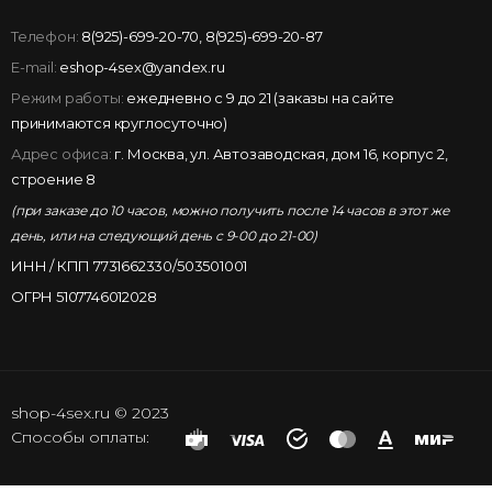
Телефон:
8(925)-699-20-70
,
8(925)-699-20-87
E-mail:
eshop-4sex@yandex.ru
Режим работы:
ежедневно с 9 до 21 (заказы на сайте
принимаются круглосуточно)
Адрес офиса:
г. Москва, ул. Автозаводская, дом 16, корпус 2,
строение 8
(при заказе до 10 часов, можно получить после 14 часов в этот же
день, или на следующий день с 9-00 до 21-00)
ИНН / КПП 7731662330/503501001
ОГРН 5107746012028
shop-4sex.ru © 2023
Способы оплаты: