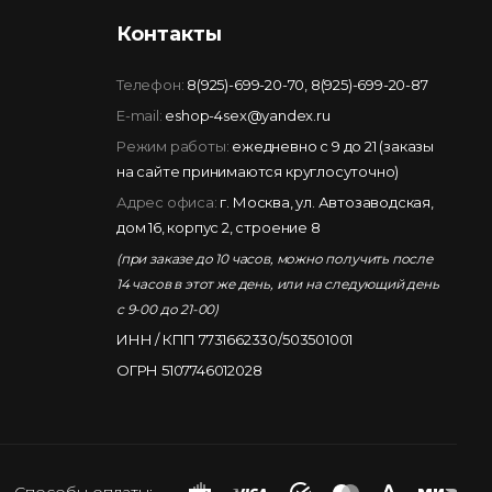
Контакты
Телефон:
8(925)-699-20-70
,
8(925)-699-20-87
E-mail:
eshop-4sex@yandex.ru
Режим работы:
ежедневно с 9 до 21 (заказы
на сайте принимаются круглосуточно)
Адрес офиса:
г. Москва, ул. Автозаводская,
дом 16, корпус 2, строение 8
(при заказе до 10 часов, можно получить после
14 часов в этот же день, или на следующий день
с 9-00 до 21-00)
ИНН / КПП 7731662330/503501001
ОГРН 5107746012028
Способы оплаты: