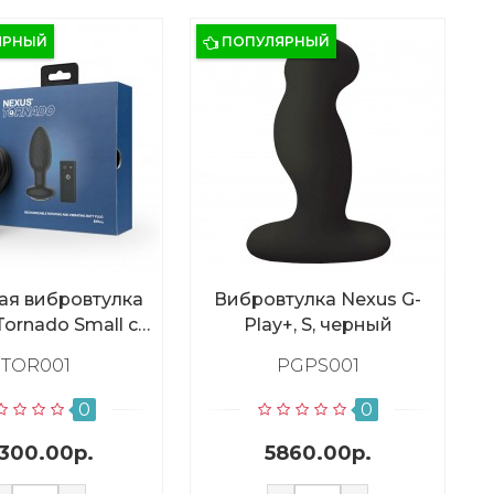
ЯРНЫЙ
ПОПУЛЯРНЫЙ
ая вибровтулка
Вибровтулка Nexus G-
Tornado Small с
Play+, S, черный
ией вращения,
TOR001
PGPS001
черная
0
0
6300.00р.
5860.00р.