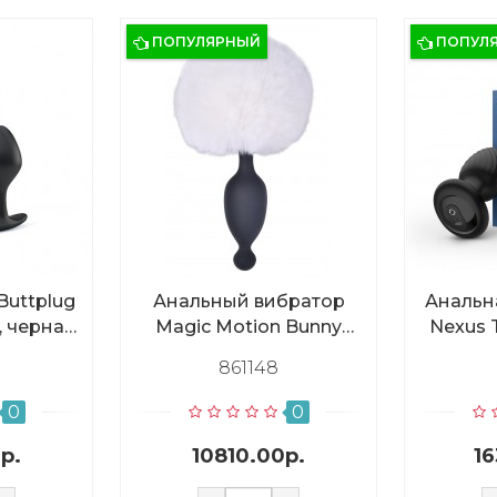
ПОПУЛЯРНЫЙ
ПОПУЛ
Buttplug
Анальный вибратор
Анальн
, черная
Magic Motion Bunny
Nexus 
льсов
черный
функц
861148
ется
о)
0
0
р.
10810.00р.
1