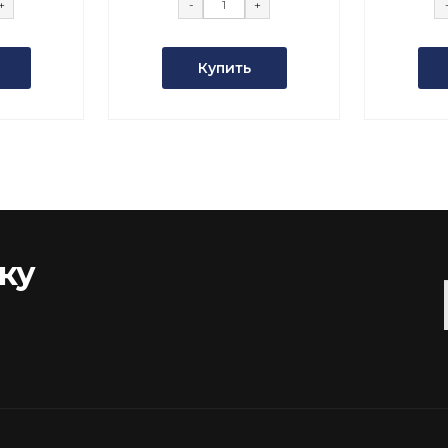
+
-
+
Купить
ку