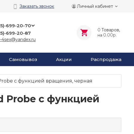
Личный кабинет
Заказать звонок
25)-699-20-70
0
Tоваров,
25)-699-20-87
0.00р.
на
-4sex@yandex.ru
Самовывоз
Акции
Распродажа
Probe с функцией вращения, черная
d Probe с функцией