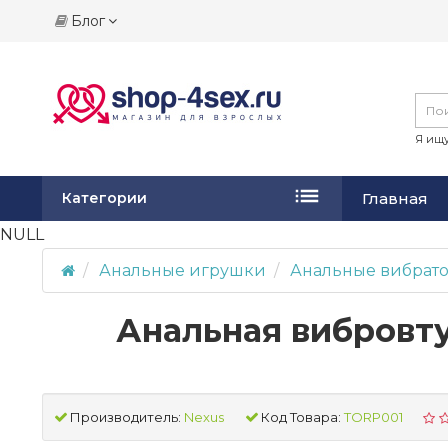
Блог
Я ищу
Главная
Категории
NULL
Анальные игрушки
Анальные вибрат
Анальная вибровту
Производитель:
Nexus
Код Товара:
TORP001