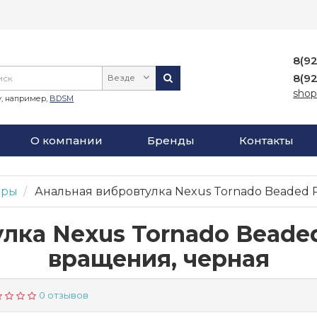
8(9
8(9
Везде
shop
, например,
BDSM
О компании
Бренды
Контакты
оры
Анальная вибровтулка Nexus Tornado Beaded 
лка Nexus Tornado Beade
вращения, черная
0 отзывов