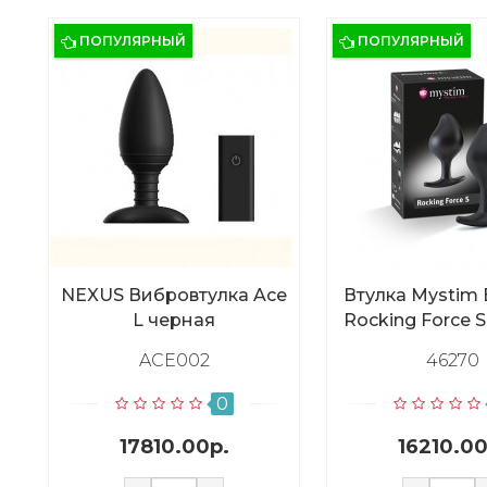
ПОПУЛЯРНЫЙ
ПОПУЛЯРНЫЙ
NEXUS Вибровтулка Ace
Втулка Mystim 
L черная
Rocking Force S
(Ист-к импу
ACE002
46270
приобрета
отдельн
0
17810.00р.
16210.00