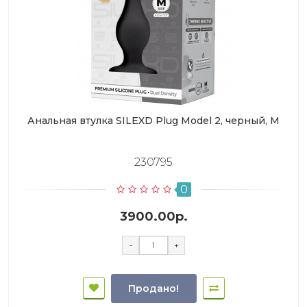
Анальная втулка SILEXD Plug Model 2, черный, M
230795
0
3900.00р.
-
+
Продано!