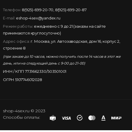
Телефон:
8(925)-699-20-70
,
8(925)-699-20-87
E-mail:
eshop-4sex@yandex.ru
Режим работы:
ежедневно с 9 до 21 (заказы на сайте
принимаются круглосуточно)
Адрес офиса:
г. Москва, ул. Автозаводская, дом 16, корпус 2,
строение 8
(при заказе до 10 часов, можно получить после 14 часов в этот же
день, или на следующий день с 9-00 до 21-00)
ИНН / КПП 7731662330/503501001
ОГРН 5107746012028
shop-4sex.ru © 2023
Способы оплаты: