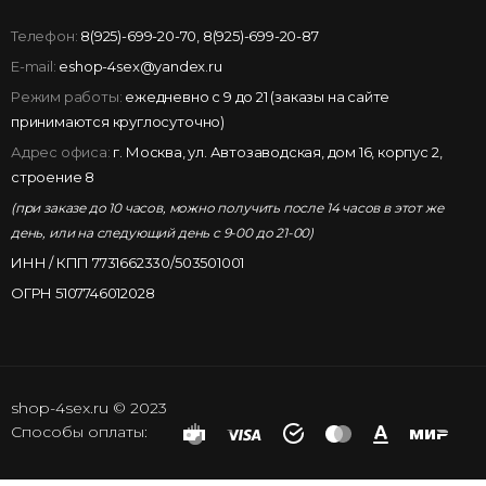
Телефон:
8(925)-699-20-70
,
8(925)-699-20-87
E-mail:
eshop-4sex@yandex.ru
Режим работы:
ежедневно с 9 до 21 (заказы на сайте
принимаются круглосуточно)
Адрес офиса:
г. Москва, ул. Автозаводская, дом 16, корпус 2,
строение 8
(при заказе до 10 часов, можно получить после 14 часов в этот же
день, или на следующий день с 9-00 до 21-00)
ИНН / КПП 7731662330/503501001
ОГРН 5107746012028
shop-4sex.ru © 2023
Способы оплаты: