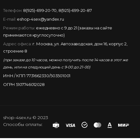
Телефон:
8(925)-699-20-70
,
8(925)-699-20-87
E-mail:
eshop-4sex@yandex.ru
Режим работы:
ежедневно с 9 до 21 (заказы на сайте
принимаются круглосуточно)
Адрес офиса:
г. Москва, ул. Автозаводская, дом 16, корпус 2,
строение 8
(при заказе до 10 часов, можно получить после 14 часов в этот же
день, или на следующий день с 9-00 до 21-00)
ИНН / КПП 7731662330/503501001
ОГРН 5107746012028
shop-4sex.ru © 2023
Способы оплаты: