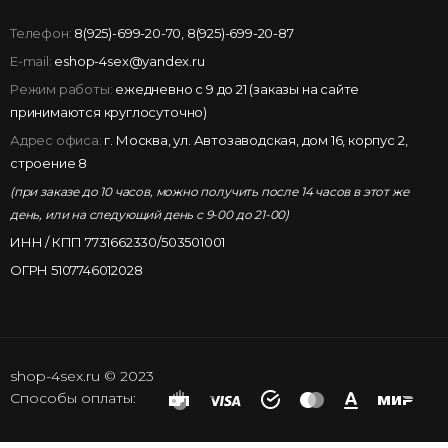
Телефон:
8(925)-699-20-70
,
8(925)-699-20-87
E-mail:
eshop-4sex@yandex.ru
Режим работы:
ежедневно с 9 до 21 (заказы на сайте
принимаются круглосуточно)
Адрес офиса:
г. Москва, ул. Автозаводская, дом 16, корпус 2,
строение 8
(при заказе до 10 часов, можно получить после 14 часов в этот же
день, или на следующий день с 9-00 до 21-00)
ИНН / КПП 7731662330/503501001
ОГРН 5107746012028
shop-4sex.ru © 2023
Способы оплаты: