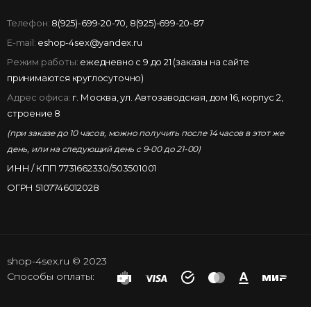
Телефон:
8(925)-699-20-70
,
8(925)-699-20-87
E-mail:
eshop-4sex@yandex.ru
Режим работы:
ежедневно с 9 до 21 (заказы на сайте
принимаются круглосуточно)
Адрес офиса:
г. Москва, ул. Автозаводская, дом 16, корпус 2,
строение 8
(при заказе до 10 часов, можно получить после 14 часов в этот же
день, или на следующий день с 9-00 до 21-00)
ИНН / КПП 7731662330/503501001
ОГРН 5107746012028
shop-4sex.ru © 2023
Способы оплаты: