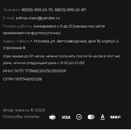
Телефон:
8(925)-699-20-70
,
8(925)-699-20-87
E-mail:
eshop-4sex@yandex.ru
Режим работы:
ежедневно с 9 до 21 (заказы на сайте
принимаются круглосуточно)
Адрес офиса:
г. Москва, ул. Автозаводская, дом 16, корпус 2,
строение 8
(при заказе до 10 часов, можно получить после 14 часов в этот же
день, или на следующий день с 9-00 до 21-00)
ИНН / КПП 7731662330/503501001
ОГРН 5107746012028
shop-4sex.ru © 2023
Способы оплаты: