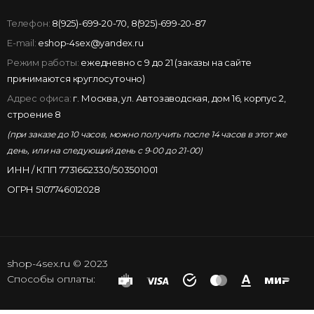
Телефон:
8(925)-699-20-70
,
8(925)-699-20-87
E-mail:
eshop-4sex@yandex.ru
Режим работы:
ежедневно с 9 до 21 (заказы на сайте
принимаются круглосуточно)
Адрес офиса:
г. Москва, ул. Автозаводская, дом 16, корпус 2,
строение 8
(при заказе до 10 часов, можно получить после 14 часов в этот же
день, или на следующий день с 9-00 до 21-00)
ИНН / КПП 7731662330/503501001
ОГРН 5107746012028
shop-4sex.ru © 2023
Способы оплаты: