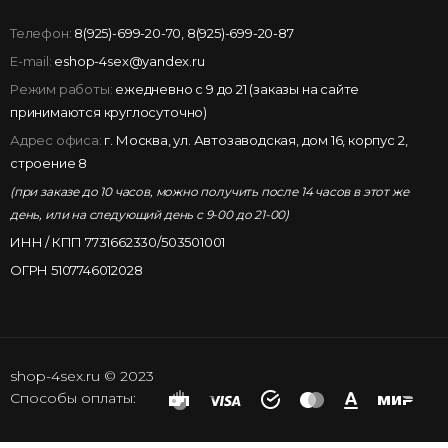
Телефон:
8(925)-699-20-70
,
8(925)-699-20-87
E-mail:
eshop-4sex@yandex.ru
Режим работы:
ежедневно с 9 до 21 (заказы на сайте
принимаются круглосуточно)
Адрес офиса:
г. Москва, ул. Автозаводская, дом 16, корпус 2,
строение 8
(при заказе до 10 часов, можно получить после 14 часов в этот же
день, или на следующий день с 9-00 до 21-00)
ИНН / КПП 7731662330/503501001
ОГРН 5107746012028
shop-4sex.ru © 2023
Способы оплаты: