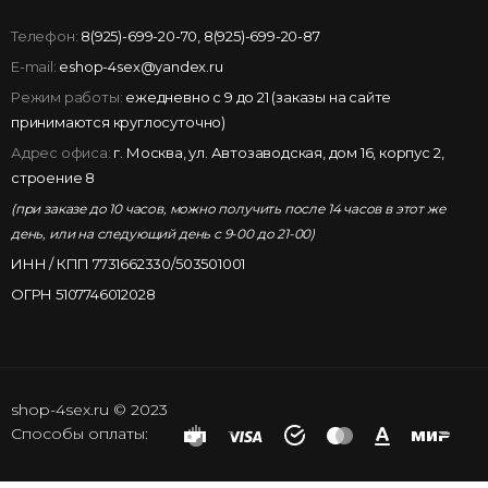
Телефон:
8(925)-699-20-70
,
8(925)-699-20-87
E-mail:
eshop-4sex@yandex.ru
Режим работы:
ежедневно с 9 до 21 (заказы на сайте
принимаются круглосуточно)
Адрес офиса:
г. Москва, ул. Автозаводская, дом 16, корпус 2,
строение 8
(при заказе до 10 часов, можно получить после 14 часов в этот же
день, или на следующий день с 9-00 до 21-00)
ИНН / КПП 7731662330/503501001
ОГРН 5107746012028
shop-4sex.ru © 2023
Способы оплаты: