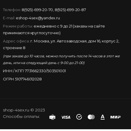
Телефон:
8(925)-699-20-70
,
8(925)-699-20-87
E-mail:
eshop-4sex@yandex.ru
Режим работы:
ежедневно с 9 до 21 (заказы на сайте
принимаются круглосуточно)
Адрес офиса:
г. Москва, ул. Автозаводская, дом 16, корпус 2,
строение 8
(при заказе до 10 часов, можно получить после 14 часов в этот же
день, или на следующий день с 9-00 до 21-00)
ИНН / КПП 7731662330/503501001
ОГРН 5107746012028
shop-4sex.ru © 2023
Способы оплаты: