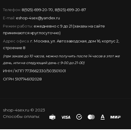
Телефон:
8(925)-699-20-70
,
8(925)-699-20-87
E-mail:
eshop-4sex@yandex.ru
Режим работы:
ежедневно с 9 до 21 (заказы на сайте
принимаются круглосуточно)
Адрес офиса:
г. Москва, ул. Автозаводская, дом 16, корпус 2,
строение 8
(при заказе до 10 часов, можно получить после 14 часов в этот же
день, или на следующий день с 9-00 до 21-00)
ИНН / КПП 7731662330/503501001
ОГРН 5107746012028
shop-4sex.ru © 2023
Способы оплаты: