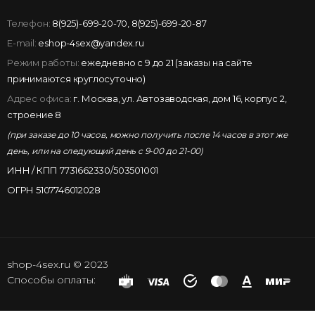
Телефон:
8(925)-699-20-70
,
8(925)-699-20-87
E-mail:
eshop-4sex@yandex.ru
Режим работы:
ежедневно с 9 до 21 (заказы на сайте
принимаются круглосуточно)
Адрес офиса:
г. Москва, ул. Автозаводская, дом 16, корпус 2,
строение 8
(при заказе до 10 часов, можно получить после 14 часов в этот же
день, или на следующий день с 9-00 до 21-00)
ИНН / КПП 7731662330/503501001
ОГРН 5107746012028
shop-4sex.ru © 2023
Способы оплаты: