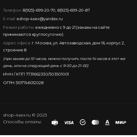
Телефон:
8(925)-699-20-70
,
8(925)-699-20-87
E-mail:
eshop-4sex@yandex.ru
Режим работы:
ежедневно с 9 до 21 (заказы на сайте
принимаются круглосуточно)
Адрес офиса:
г. Москва, ул. Автозаводская, дом 16, корпус 2,
строение 8
(при заказе до 10 часов, можно получить после 14 часов в этот же
день, или на следующий день с 9-00 до 21-00)
ИНН / КПП 7731662330/503501001
ОГРН 5107746012028
shop-4sex.ru © 2023
Способы оплаты: