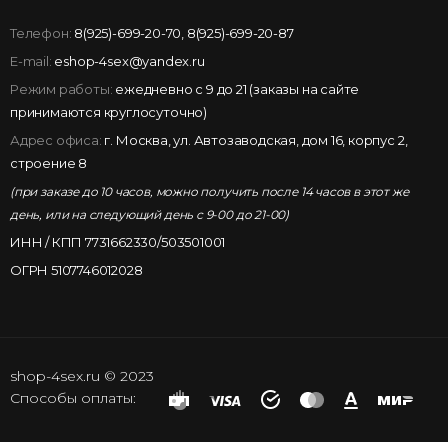
Телефон:
8(925)-699-20-70
,
8(925)-699-20-87
E-mail:
eshop-4sex@yandex.ru
Режим работы:
ежедневно с 9 до 21 (заказы на сайте
принимаются круглосуточно)
Адрес офиса:
г. Москва, ул. Автозаводская, дом 16, корпус 2,
строение 8
(при заказе до 10 часов, можно получить после 14 часов в этот же
день, или на следующий день с 9-00 до 21-00)
ИНН / КПП 7731662330/503501001
ОГРН 5107746012028
shop-4sex.ru © 2023
Способы оплаты: