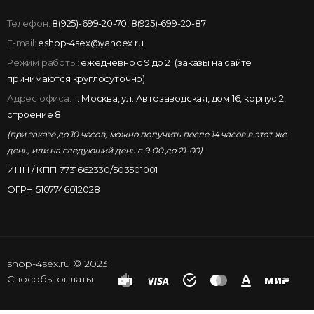
Телефон:
8(925)-699-20-70
,
8(925)-699-20-87
E-mail:
eshop-4sex@yandex.ru
Режим работы:
ежедневно с 9 до 21 (заказы на сайте
принимаются круглосуточно)
Адрес офиса:
г. Москва, ул. Автозаводская, дом 16, корпус 2,
строение 8
(при заказе до 10 часов, можно получить после 14 часов в этот же
день, или на следующий день с 9-00 до 21-00)
ИНН / КПП 7731662330/503501001
ОГРН 5107746012028
shop-4sex.ru © 2023
Способы оплаты: