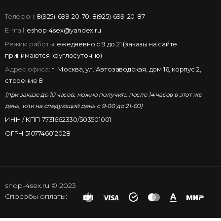
Телефон:
8(925)-699-20-70
,
8(925)-699-20-87
E-mail:
eshop-4sex@yandex.ru
Режим работы:
ежедневно с 9 до 21 (заказы на сайте
принимаются круглосуточно)
Адрес офиса:
г. Москва, ул. Автозаводская, дом 16, корпус 2,
строение 8
(при заказе до 10 часов, можно получить после 14 часов в этот же
день, или на следующий день с 9-00 до 21-00)
ИНН / КПП 7731662330/503501001
ОГРН 5107746012028
shop-4sex.ru © 2023
Способы оплаты: