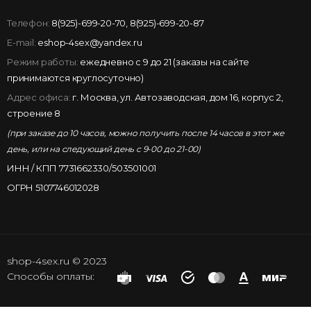
Телефон:
8(925)-699-20-70
,
8(925)-699-20-87
E-mail:
eshop-4sex@yandex.ru
Режим работы:
ежедневно с 9 до 21 (заказы на сайте
принимаются круглосуточно)
Адрес офиса:
г. Москва, ул. Автозаводская, дом 16, корпус 2,
строение 8
(при заказе до 10 часов, можно получить после 14 часов в этот же
день, или на следующий день с 9-00 до 21-00)
ИНН / КПП 7731662330/503501001
ОГРН 5107746012028
shop-4sex.ru © 2023
Способы оплаты: