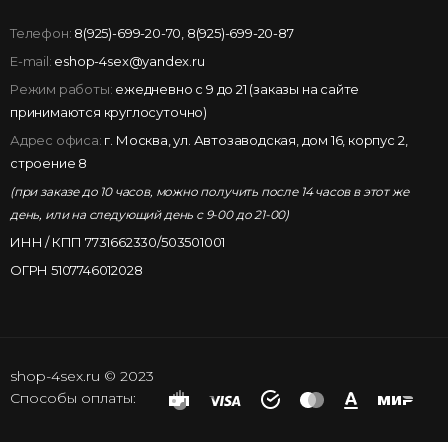
Телефон:
8(925)-699-20-70
,
8(925)-699-20-87
E-mail:
eshop-4sex@yandex.ru
Режим работы:
ежедневно с 9 до 21 (заказы на сайте
принимаются круглосуточно)
Адрес офиса:
г. Москва, ул. Автозаводская, дом 16, корпус 2,
строение 8
(при заказе до 10 часов, можно получить после 14 часов в этот же
день, или на следующий день с 9-00 до 21-00)
ИНН / КПП 7731662330/503501001
ОГРН 5107746012028
shop-4sex.ru © 2023
Способы оплаты: