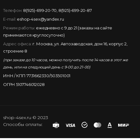
Телефон:
8(925)-699-20-70
,
8(925)-699-20-87
E-mail:
eshop-4sex@yandex.ru
Режим работы:
ежедневно с 9 до 21 (заказы на сайте
принимаются круглосуточно)
Адрес офиса:
г. Москва, ул. Автозаводская, дом 16, корпус 2,
строение 8
(при заказе до 10 часов, можно получить после 14 часов в этот же
день, или на следующий день с 9-00 до 21-00)
ИНН / КПП 7731662330/503501001
ОГРН 5107746012028
shop-4sex.ru © 2023
Способы оплаты: