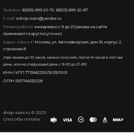
Телефон:
8(925)-699-20-70
,
8(925)-699-20-87
E-mail:
eshop-4sex@yandex.ru
Режим работы:
ежедневно с 9 до 21 (заказы на сайте
принимаются круглосуточно)
Адрес офиса:
г. Москва, ул. Автозаводская, дом 16, корпус 2,
строение 8
(при заказе до 10 часов, можно получить после 14 часов в этот же
день, или на следующий день с 9-00 до 21-00)
ИНН / КПП 7731662330/503501001
ОГРН 5107746012028
shop-4sex.ru © 2023
Способы оплаты: