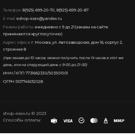
Телефон:
8(925)-699-20-70
,
8(925)-699-20-87
E-mail:
eshop-4sex@yandex.ru
Режим работы:
ежедневно с 9 до 21 (заказы на сайте
принимаются круглосуточно)
Адрес офиса:
г. Москва, ул. Автозаводская, дом 16, корпус 2,
строение 8
(при заказе до 10 часов, можно получить после 14 часов в этот же
день, или на следующий день с 9-00 до 21-00)
ИНН / КПП 7731662330/503501001
ОГРН 5107746012028
shop-4sex.ru © 2023
Способы оплаты: