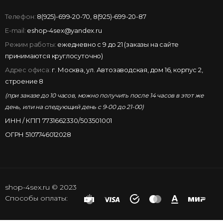
Телефон:
8(925)-699-20-70
,
8(925)-699-20-87
E-mail:
eshop-4sex@yandex.ru
Режим работы:
ежедневно с 9 до 21 (заказы на сайте
принимаются круглосуточно)
Адрес офиса:
г. Москва, ул. Автозаводская, дом 16, корпус 2,
строение 8
(при заказе до 10 часов, можно получить после 14 часов в этот же
день, или на следующий день с 9-00 до 21-00)
ИНН / КПП 7731662330/503501001
ОГРН 5107746012028
shop-4sex.ru © 2023
Способы оплаты: