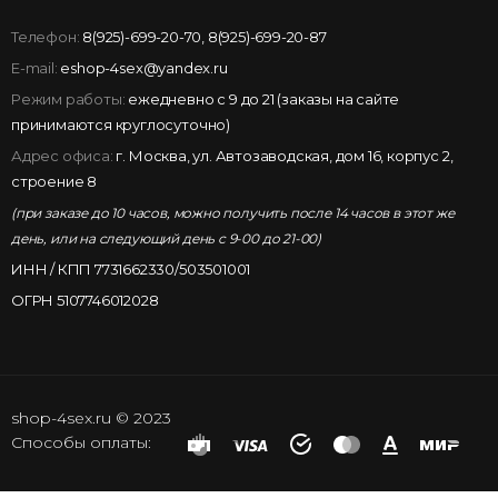
Телефон:
8(925)-699-20-70
,
8(925)-699-20-87
E-mail:
eshop-4sex@yandex.ru
Режим работы:
ежедневно с 9 до 21 (заказы на сайте
принимаются круглосуточно)
Адрес офиса:
г. Москва, ул. Автозаводская, дом 16, корпус 2,
строение 8
(при заказе до 10 часов, можно получить после 14 часов в этот же
день, или на следующий день с 9-00 до 21-00)
ИНН / КПП 7731662330/503501001
ОГРН 5107746012028
shop-4sex.ru © 2023
Способы оплаты: