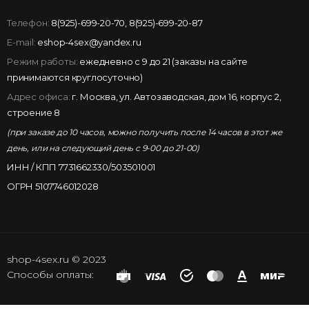
Телефон:
8(925)-699-20-70
,
8(925)-699-20-87
E-mail:
eshop-4sex@yandex.ru
Режим работы:
ежедневно с 9 до 21 (заказы на сайте
принимаются круглосуточно)
Адрес офиса:
г. Москва, ул. Автозаводская, дом 16, корпус 2,
строение 8
(при заказе до 10 часов, можно получить после 14 часов в этот же
день, или на следующий день с 9-00 до 21-00)
ИНН / КПП 7731662330/503501001
ОГРН 5107746012028
shop-4sex.ru © 2023
Способы оплаты: