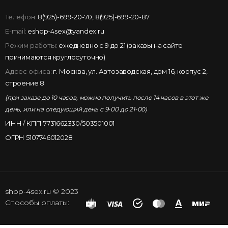
Телефон:
8(925)-699-20-70
,
8(925)-699-20-87
E-mail:
eshop-4sex@yandex.ru
Режим работы:
ежедневно с 9 до 21 (заказы на сайте
принимаются круглосуточно)
Адрес офиса:
г. Москва, ул. Автозаводская, дом 16, корпус 2,
строение 8
(при заказе до 10 часов, можно получить после 14 часов в этот же
день, или на следующий день с 9-00 до 21-00)
ИНН / КПП 7731662330/503501001
ОГРН 5107746012028
shop-4sex.ru © 2023
Способы оплаты: