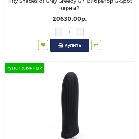
Fifty Shades of Grey Greedy Girl Вибратор G-Spot
черный
20630.00р.
-
+
Купить
ПОПУЛЯРНЫЙ